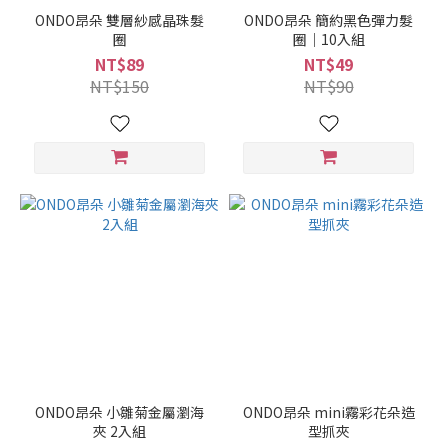
ONDO昂朵 雙層紗感晶珠髮
ONDO昂朵 簡約黑色彈力髮
圈
圈｜10入組
NT$89
NT$49
NT$150
NT$90
ONDO昂朵 小雛菊金屬瀏海
ONDO昂朵 mini霧彩花朵造
夾 2入組
型抓夾