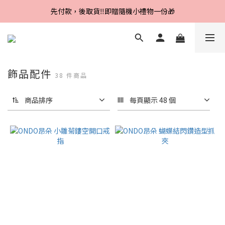
Line好友招募中，首購、回購皆贈100元
先付款，後取貨‼️即贈隨機小禮物一份🎁
Line好友招募中，首購、回購皆贈100元
飾品配件
38 件商品
商品排序
每頁顯示 48 個