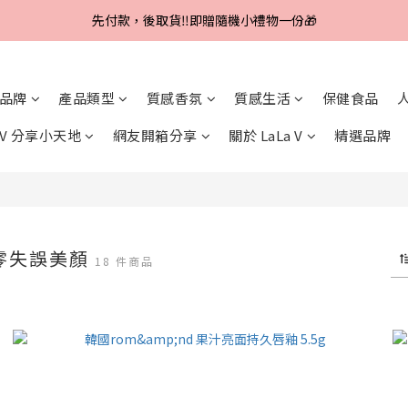
Line好友招募中，首購、回購皆贈100元
先付款，後取貨‼️即贈隨機小禮物一份🎁
Line好友招募中，首購、回購皆贈100元
品牌
產品類型
質感香氛
質感生活
保健食品
a V 分享小天地
網友開箱分享
關於 LaLa V
精選品牌
造零失誤美顏
18 件商品