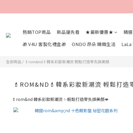
熱銷TOP商品
新品搶先看
★最新優惠★
精選
🎁 V4U 客製化禮盒🎁
ONDO 昂朵 精緻生活
LaL
全部商品
/
💄rom&nd💄韓系彩妝新潮流 輕鬆打造零失誤美顏
💄ROM&ND💄韓系彩妝新潮流 輕鬆打
💄rom&nd 韓系彩妝新潮流 ✨輕鬆打造零失誤美顏💋