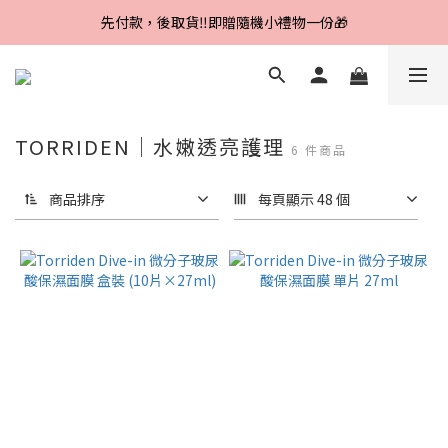
Line好友招募中，首購、回購皆贈100元
先付款，後取貨‼️即贈隨機小禮物一份🎁
Line好友招募中，首購、回購皆贈100元
TORRIDEN｜水嫩透亮護理
6 件商品
商品排序
每頁顯示 48 個