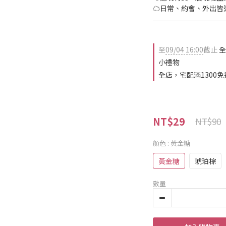
☁️日常、約會、外出皆
至
09/04 16:00
截止
全
小禮物
全店，宅配滿1300免
NT$29
NT$90
顏色
: 黃金糖
黃金糖
琥珀棕
數量