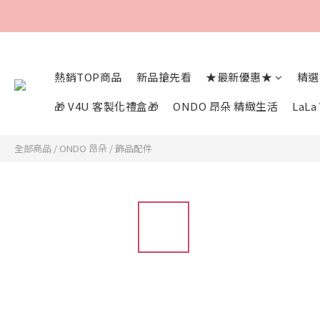
熱銷TOP商品
新品搶先看
★最新優惠★
精選
🎁 V4U 客製化禮盒🎁
ONDO 昂朵 精緻生活
LaL
全部商品
/
ONDO 昂朵
/
飾品配件