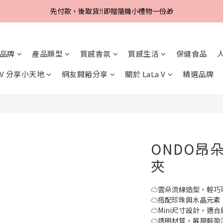
Line好友招募中，首購、回購皆贈100元
先付款，後取貨‼️即贈隨機小禮物一份🎁
Line好友招募中，首購、回購皆贈100元
品牌
產品類型
質感香氛
質感生活
保健食品
a V 分享小天地
網友開箱分享
關於 LaLa V
精選品牌
ONDO昂朵
夾
☁️雲朵流線造型，輕巧
☁️搭配珍珠與水晶元
☁️Mini尺寸設計，適
☁️透明材質，展現輕盈