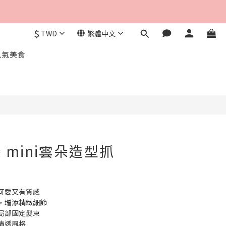
$
TWD
繁體中文
立即購買
人氣美食
 mini雲朵造型抓
可愛又有質感
素，增添精緻細節
合局部固定髮束
清透風格