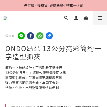
Line好友招募中，首購、回購皆贈100元
先付款，後取貨‼️即贈隨機小禮物一份🎁
Line好友招募中，首購、回購皆贈100元
分享到
ONDO昂朵 13公分亮彩簡約一
字造型抓夾
簡約一字線條設計，百搭耐看不退流行
13公分加長尺寸，輕鬆包覆髮量穩固夾起
亮面透彩質感，低調光澤更顯精緻氣質
強力彈簧搭配防滑夾齒，牢固不卡髮
洗臉、化妝、出門整理頭髮快速便利