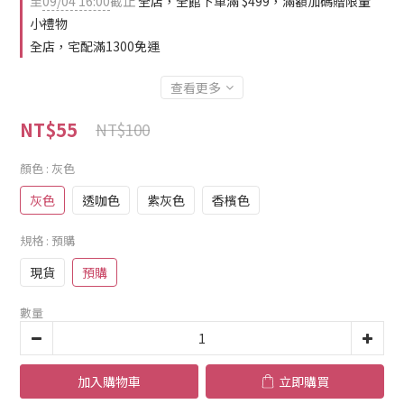
至
09/04 16:00
截止
全店，全館下單滿 $499，滿額加碼贈限量
小禮物
全店，宅配滿1300免運
查看更多
NT$55
NT$100
顏色
: 灰色
灰色
透咖色
紫灰色
香檳色
規格
: 預購
現貨
預購
數量
加入購物車
立即購買