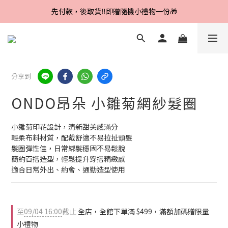
Line好友招募中，首購、回購皆贈100元
先付款，後取貨‼️即贈隨機小禮物一份🎁
Line好友招募中，首購、回購皆贈100元
分享到
ONDO昂朵 小雛菊網紗髮圈
小雛菊印花設計，清新甜美感滿分
輕柔布料材質，配戴舒適不易拉扯頭髮
髮圈彈性佳，日常綁髮穩固不易鬆脫
簡約百搭造型，輕鬆提升穿搭精緻感
適合日常外出、約會、通勤造型使用
至
09/04 16:00
截止
全店，全館下單滿 $499，滿額加碼贈限量
小禮物