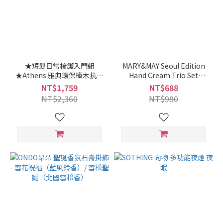
★短髮日常梳護入門組
MARY&MAY Seoul Edition
★Athens 雅典環保樺木抗菌
Hand Cream Trio Set
氣墊梳+豬鬃造型圓捲梳3號
(50mlx3ea)
NT$1,759
NT$688
NT$2,360
NT$980