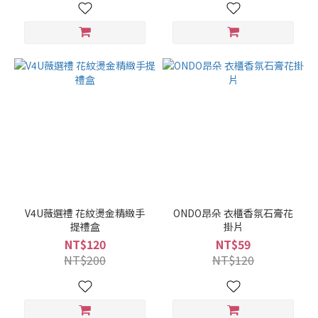
V4U薇選禮 花紋燙金精緻手
ONDO昂朵 衣櫃香氛石膏花
提禮盒
掛片
NT$120
NT$59
NT$200
NT$120