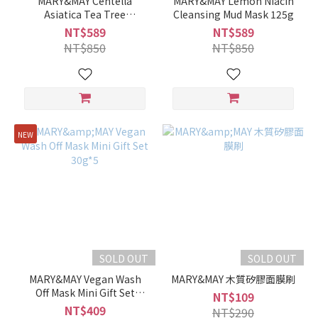
MARY&MAY Centella
MARY&MAY Lemon Niacin
Asiatica Tea Tree
Cleansing Mud Mask 125g
Cleansing Mud Mask 125g
NT$589
NT$589
NT$850
NT$850
NEW
SOLD OUT
SOLD OUT
MARY&MAY Vegan Wash
MARY&MAY 木質矽膠面膜刷
Off Mask Mini Gift Set
NT$109
30g*5
NT$409
NT$290