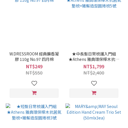
W.DRESSROOM 經典擴香凝
★中長髮日常梳護入門組
膠 110g No.97 四月棉
★Athens 雅典環保樺木抗菌
氣墊梳+豬鬃造型圓捲梳5號
NT$249
NT$1,799
NT$550
NT$2,400