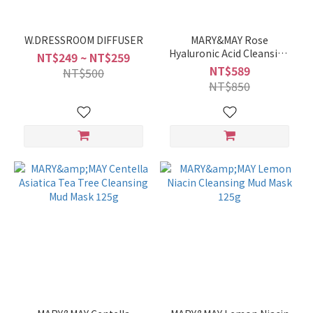
W.DRESSROOM DIFFUSER
MARY&MAY Rose
Hyaluronic Acid Cleansing
NT$249 ~ NT$259
Clay Mask 125g
NT$589
NT$500
NT$850