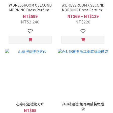
W.DRESSROOM X SECOND
W.DRESSROOM X SECOND
MORNING Dress Perfume
MORNING Dress Perfume
30ml
30ml
NT$599
NT$69 ~ NT$129
NT$2,240
NT$220
心意祝福禮物方巾
V4U薇選禮 兔耳柔感精緻禮
袋
NT$65