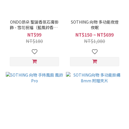
ONDO昂朵 聖誕香氛石膏掛
SOTHING 向物 多功能夜燈
飾 - 雪花祝福（藍風鈴香）/
夜眠
雪松聖誕（北國雪松香）
NT$99
NT$150 ~ NT$699
NT$180
NT$1,080