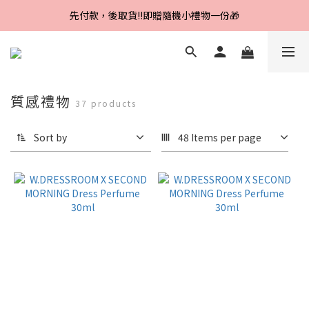
先付款，後取貨‼️即贈隨機小禮物一份🎁
Line好友招募中，首購、回購皆贈100元
Line好友招募中，首購、回購皆贈100元
質感禮物
37 products
Sort by
48 Items per page