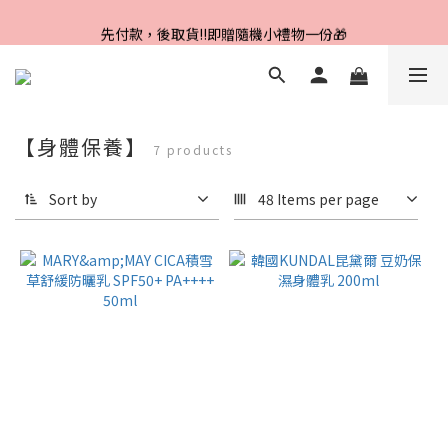
Line好友招募中，首購、回購皆贈100元
先付款，後取貨‼️即贈隨機小禮物一份🎁
Line好友招募中，首購、回購皆贈100元
【身體保養】
7 products
Sort by
48 Items per page