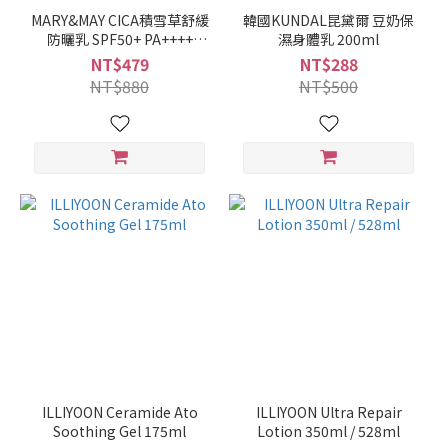
MARY&MAY CICA積雪草舒緩
韓國KUNDAL昆黛爾 豆奶保
防曬乳 SPF50+ PA++++
濕身體乳 200ml
50ml
NT$479
NT$288
NT$880
NT$500
ILLIYOON Ceramide Ato
ILLIYOON Ultra Repair
Soothing Gel 175ml
Lotion 350ml / 528ml