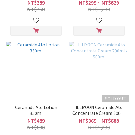
NT$359
NT$299 ~ NT$629
NT$750
NT$1,280
SOLD OUT
Ceramide Ato Lotion
ILLIYOON Ceramide Ato
350ml
Concentrate Cream 200ml
/ 500ml
NT$489
NT$369 ~ NT$688
NT$600
NT$1,280