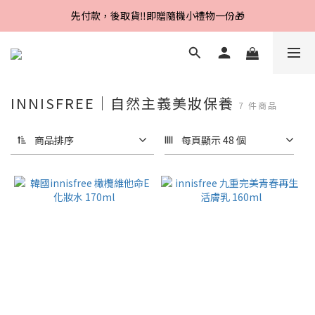
Line好友招募中，首購、回購皆贈100元
先付款，後取貨‼️即贈隨機小禮物一份🎁
Line好友招募中，首購、回購皆贈100元
INNISFREE｜自然主義美妝保養
7 件商品
商品排序
每頁顯示 48 個