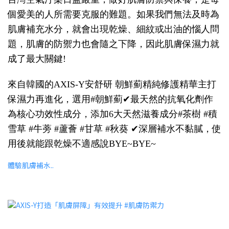
個愛美的人所需要克服的難題。如果我們無法及時為
肌膚補充水分，就會出現乾燥、細紋或出油的惱人問
題，肌膚的防禦力也會隨之下降，因此肌膚保濕力就
成了最大關鍵!
來自韓國的AXIS-Y安舒研 朝鮮薊精純修護精華主打
保濕力再進化，選用#朝鮮薊✔最天然的抗氧化劑作
為核心功效性成分，添加6大天然滋養成分#茶樹 #積
雪草 #牛蒡 #蘆薈 #甘草 #秋葵 ✔深層補水不黏膩，使
用後就能跟乾燥不適感說BYE~BYE~
體驗肌膚補水..