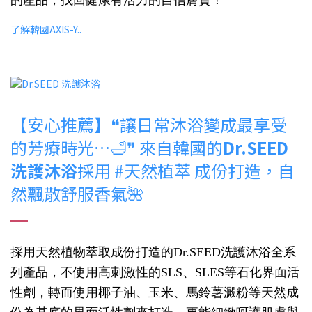
了解韓國AXIS-Y..
【安心推薦】❝讓日常沐浴變成最享受
的芳療時光…🛁❞ 來自韓國的
Dr.SEED
洗護沐浴
採用 #天然植萃 成份打造，自
然飄散舒服香氣🌺
採用天然植物萃取成份打造的Dr.SEED洗護沐浴全系
列產品，不使用高刺激性的SLS、SLES等石化界面活
性劑，轉而使用椰子油、玉米、馬鈴薯澱粉等天然成