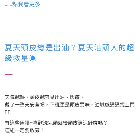
......點我看更多
夏天頭皮總是出油？夏天油頭人的超
級救星☀️
天氣越熱，頭皮越容易出油、悶癢，
戴了一整天安全帽，下班更是頭皮異味、油膩感通通找上門
😵‍💫
有這些困擾+喜歡洗完頭髮後頭皮清涼舒爽嗎？
這組一定要收藏！