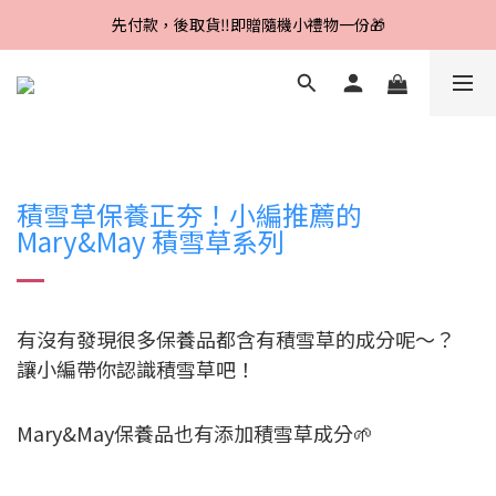
Line好友招募中，首購、回購皆贈100元
先付款，後取貨‼️即贈隨機小禮物一份🎁
Line好友招募中，首購、回購皆贈100元
積雪草保養正夯！小編推薦的
Mary&May 積雪草系列
有沒有發現很多保養品都含有積雪草的成分呢～？
讓小編帶你認識積雪草吧！
Mary&May保養品也有添加積雪草成分🌱