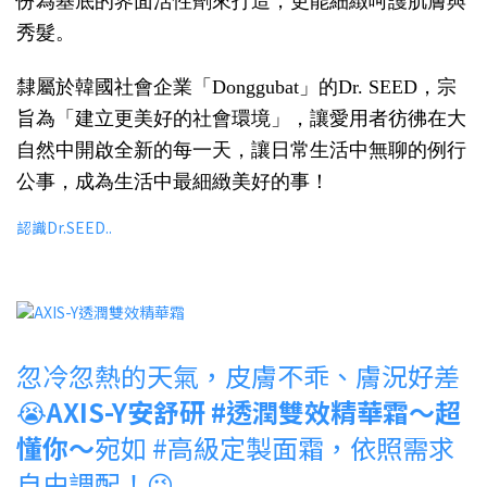
份為基底的界面活性劑來打造，更能細緻呵護肌膚與
秀髮。
隸屬於韓國社會企業「Donggubat」的Dr. SEED，宗
旨為「建立更美好的社會環境」，讓愛用者彷彿在大
自然中開啟全新的每一天，讓日常生活中無聊的例行
公事，成為生活中最細緻美好的事！
認識Dr.SEED..
忽冷忽熱的天氣，皮膚不乖、膚況好差
😭
AXIS-Y安舒研 #透潤雙效精華霜～超
懂你～
宛如 #高級定製面霜，依照需求
自由調配！😉