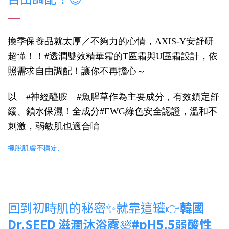
換季保養品就太厚／不夠力的心情，AXIS-Y安舒研
超懂！！#透潤雙效精華霜的T區霜與U區霜設計，依
照需求自由調配！讓你不再擔心～
以 #神經醯胺 #魚腥草作為主要成分，有效鎮定舒
緩、鎖水保濕！全成分#EWG綠色安全認證，溫和不
刺激，弱敏肌也適合唷
擺脫肌膚不穩定..
回到初時肌的秘密✨就靠這罐👉
韓國
Dr.SEED 滋潤沐浴露
🛀
#pH5.5弱酸性