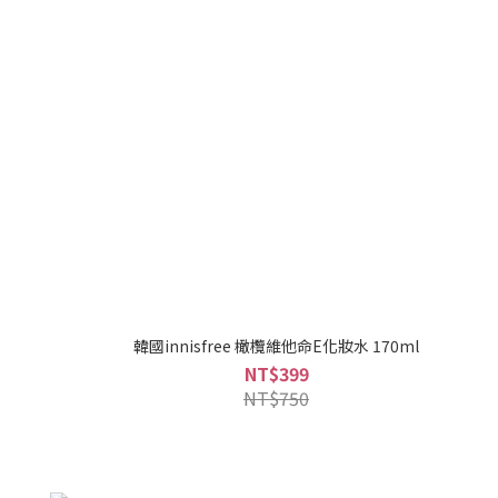
韓國innisfree 橄欖維他命E化妝水 170ml
NT$399
NT$750