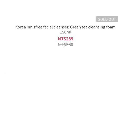
SOLD OUT
Korea innisfree facial cleanser, Green tea cleansing foam
150ml
NT$289
NT$380