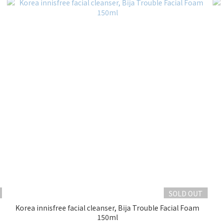
SOLD OUT
Korea innisfree facial cleanser, Bija Trouble Facial Foam
150ml