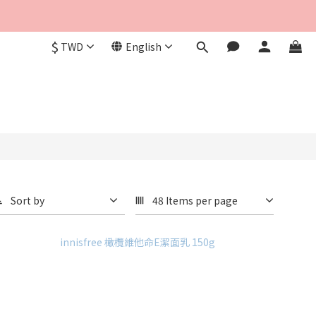
$
TWD
English
Sort by
48 Items per page