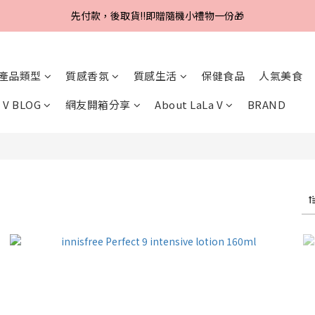
Line好友招募中，首購、回購皆贈100元
先付款，後取貨‼️即贈隨機小禮物一份🎁
Line好友招募中，首購、回購皆贈100元
產品類型
質感香氛
質感生活
保健食品
人氣美食
 V BLOG
網友開箱分享
About LaLa V
BRAND
s