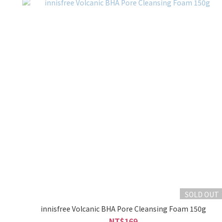
SOLD OUT
innisfree Volcanic BHA Pore Cleansing Foam 150g
NT$169