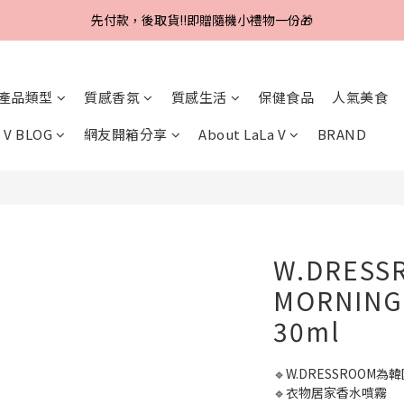
先付款，後取貨‼️即贈隨機小禮物一份🎁
Line好友招募中，首購、回購皆贈100元
Line好友招募中，首購、回購皆贈100元
產品類型
質感香氛
質感生活
保健食品
人氣美食
 V BLOG
網友開箱分享
About LaLa V
BRAND
W.DRESS
MORNING 
30ml
🔹W.DRESSROO
🔹衣物居家香水噴霧