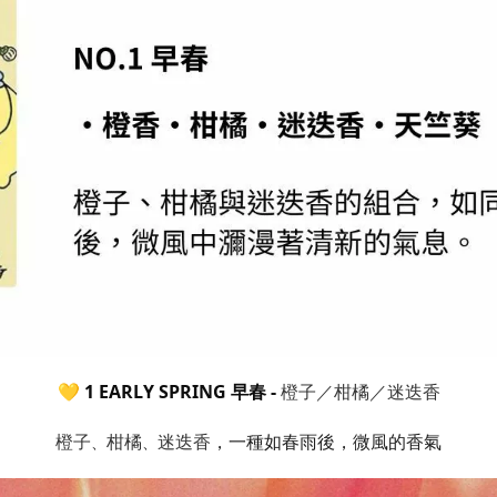
橙子／柑橘／迷迭香
💛 1 EARLY SPRING
早春 -
橙子
柑橘
迷迭香
，一種如春雨後
，
微風的香氣
、
、