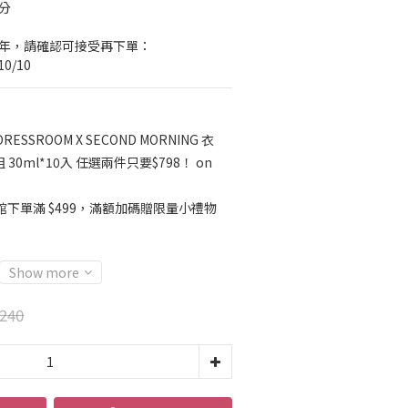
分
一年，請確認可接受再下單：
10/10
DRESSROOM X SECOND MORNING 衣
0ml*10入 任選兩件只要$798！ on
館下單滿 $499，滿額加碼贈限量小禮物
Show more
240