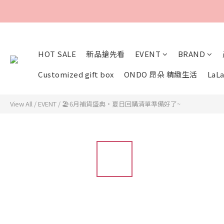
HOT SALE
新品搶先看
EVENT
BRAND
Customized gift box
ONDO 昂朵 精緻生活
LaLa
View All
/
EVENT
/
🏖️6月補貨盛典・夏日回購清單準備好了~