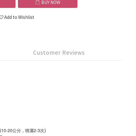
BUY NOW
Add to Wishlist
Customer Reviews
10-20公分，噴灑2-3次
)