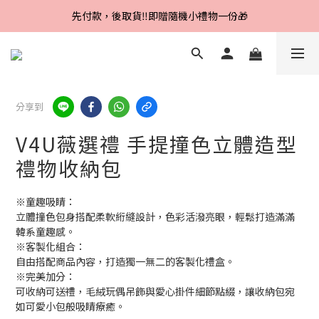
Line好友招募中，首購、回購皆贈100元
先付款，後取貨‼️即贈隨機小禮物一份🎁
Line好友招募中，首購、回購皆贈100元
分享到
V4U薇選禮 手提撞色立體造型
禮物收納包
※童趣吸睛： 
立體撞色包身搭配柔軟絎縫設計，色彩活潑亮眼，輕鬆打造滿滿
韓系童趣感。
※客製化組合：
自由搭配商品內容，打造獨一無二的客製化禮盒。 
※完美加分：
可收納可送禮，毛絨玩偶吊飾與愛心掛件細節點綴，讓收納包宛
如可愛小包般吸睛療癒。