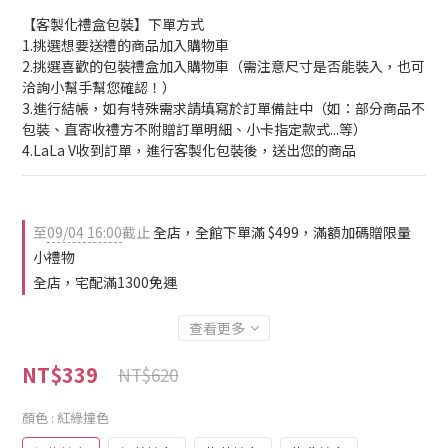
【客製化禮盒包裝】下單方式
1.挑選想要送禮的商品加入購物車
2.挑選喜歡的包裝禮盒加入購物車（需注意尺寸是否能裝入，也可
洽詢小幫手幫您確認！）
3.進行結帳，如有特殊需求請填寫於訂單備註中（如：部分商品不
包裝、直寄收禮方不附贈訂單明細、小卡指定款式...等）
4.LaLa V收到訂單，進行客製化包裝後，送出您的商品
至
09/04 16:00
截止
全店，全館下單滿 $499，滿額加碼贈限量
小禮物
全店，宅配滿1300免運
查看更多
NT$339
NT$620
顏色
: 紅綠撞色