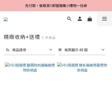
Line好友招募中，首購、回購皆贈100元
先付款，後取貨‼️即贈隨機小禮物一份🎁
Line好友招募中，首購、回購皆贈100元
精緻收納+送禮
5 件商品
商品排序
每頁顯示 48 個