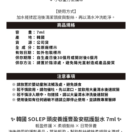
【使用方式】
加水搓揉起泡後清潔頭皮與髮絲，再以清水沖洗乾淨。
✨ 韓國 SOLEP 頭皮養護豐盈安瓶護髮水 7ml ✨
輕盈修護 × 柔順髮絲 × 日常保養
洗後使用的護髮產品，質地輕盈，幫助髮絲維持柔順與水潤感，