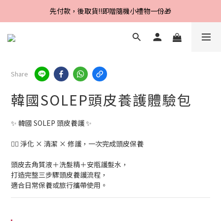
Line好友招募中，首購、回購皆贈100元
先付款，後取貨‼️即贈隨機小禮物一份🎁
Line好友招募中，首購、回購皆贈100元
Share
韓國SOLEP頭皮養護體驗包
✨ 韓國 SOLEP 頭皮養護 ✨
💆‍♀️ 淨化 × 清潔 × 修護，一次完成頭皮保養
頭皮去角質液＋洗髮精＋安瓶護髮水，
打造完整三步驟頭皮養護流程，
適合日常保養或旅行攜帶使用。