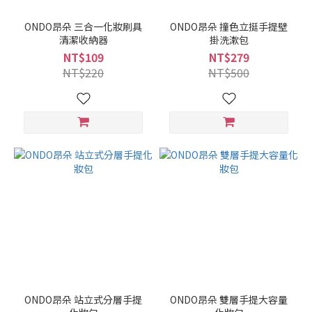
ONDO昂朵 三合一化妝刷具
ONDO昂朵 撞色立挺手提壁
清潔收納器
掛洗漱包
NT$109
NT$279
NT$220
NT$500
ONDO昂朵 站立式分層手提
ONDO昂朵 雙層手提大容量