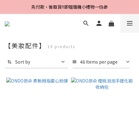
Line好友招募中，首購、回購皆贈100元
先付款，後取貨‼️即贈隨機小禮物一份🎁
Line好友招募中，首購、回購皆贈100元
【美妝配件】
19 products
Sort by
48 Items per page