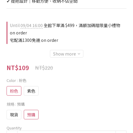
✔ 提把設計｜移動方便、收納不佔空間
Until
09/04 16:00
全館下單滿 $499，滿額加碼贈限量小禮物
on order
宅配滿1300免運 on order
Show more
NT$109
NT$220
Color
: 粉色
粉色
紫色
規格
: 預購
現貨
預購
Quantity