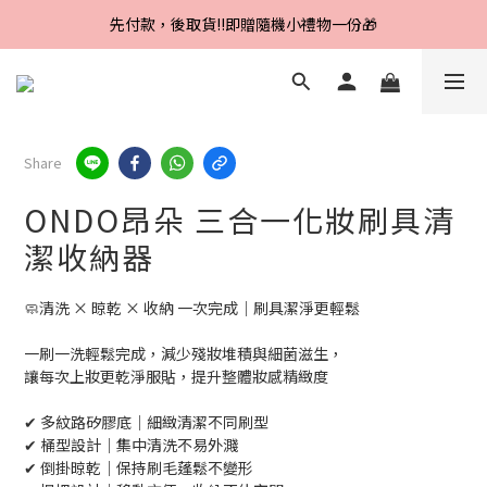
Line好友招募中，首購、回購皆贈100元
先付款，後取貨‼️即贈隨機小禮物一份🎁
Line好友招募中，首購、回購皆贈100元
Share
ONDO昂朵 三合一化妝刷具清
潔收納器
🧼清洗 × 晾乾 × 收納 一次完成｜刷具潔淨更輕鬆
一刷一洗輕鬆完成，減少殘妝堆積與細菌滋生，
讓每次上妝更乾淨服貼，提升整體妝感精緻度
✔ 多紋路矽膠底｜細緻清潔不同刷型
✔ 桶型設計｜集中清洗不易外濺
✔ 倒掛晾乾｜保持刷毛蓬鬆不變形