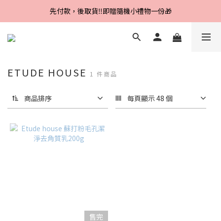
Line好友招募中，首購、回購皆贈100元
先付款，後取貨‼️即贈隨機小禮物一份🎁
Line好友招募中，首購、回購皆贈100元
ETUDE HOUSE
1 件商品
商品排序
每頁顯示 48 個
售完