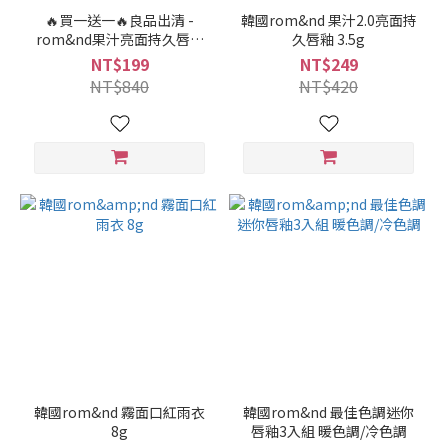
🔥買一送一🔥良品出清 -
韓國rom&nd 果汁2.0亮面持
rom&nd果汁亮面持久唇釉
久唇釉 3.5g
09+20
NT$199
NT$249
NT$840
NT$420
韓國rom&nd 霧面口紅雨衣
韓國rom&nd 最佳色調迷你
8g
唇釉3入組 暖色調/冷色調