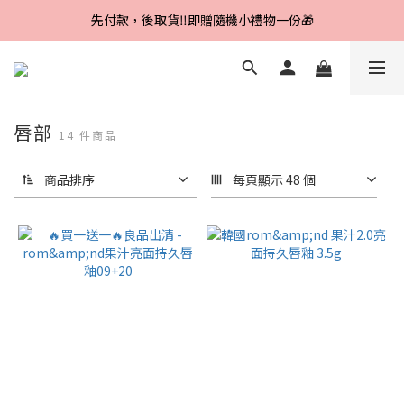
Line好友招募中，首購、回購皆贈100元
先付款，後取貨‼️即贈隨機小禮物一份🎁
Line好友招募中，首購、回購皆贈100元
唇部
14 件商品
商品排序
每頁顯示 48 個