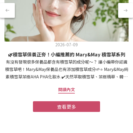
2026-07-09
🌿積雪草保養正夯！小編推薦的 Mary&May 積雪草系列
有沒有發現很多保養品都含有積雪草的成分呢～？ 讓小編帶你認識
積雪草吧！Mary&May保養品也有添加積雪草成分🌱⭐️ Mary&May純
素積雪草茶樹AHA PHA化妝水 ✔️天然萃取積雪草、茶樹精華、韓國
傳統草藥成分 ✔️專利補水的白樺和木糖醇若是要長期調理膚質，積
閱讀內文
雪草化妝水是很好的選擇⭐️Mary&May95%積雪草精華 ✔️質地清爽好
吸收 ✔️撫平肌膚細紋 ✔️改善肌膚不穩定精華液是保養步驟內不可或
查看更多
缺的選項之一！⭐️Mary&May魚腥草+茶樹+積雪草舒緩面膜 ✔️便攜式
盒裝面膜(大容量30入) ✔️舒緩肌膚的急救品 一盒就有30片 是懶人的
救星！ ⚡️還想了解積雪草的來由嗎？ 閱讀全文 >>https://lalav-
s.zeabur.app/cica👉如果想看更多Mary&May的產品... 點我看看