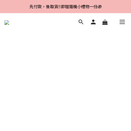
Line好友招募中，首購、回購皆贈100元
先付款，後取貨‼️即贈隨機小禮物一份🎁
Line好友招募中，首購、回購皆贈100元