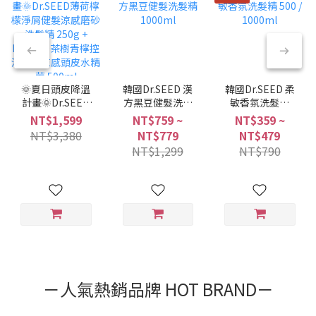
🌞夏日頭皮降溫
韓國Dr.SEED 漢
韓國Dr.SEED 柔
計畫🌞Dr.SEED
方黑豆健髮洗髮
敏香氛洗髮精
薄荷檸檬淨屑健
精 1000ml
500 / 1000ml
NT$1,599
NT$759 ~
NT$359 ~
髮涼感磨砂洗髮
NT$3,380
NT$779
NT$479
精 250g +
NT$1,299
NT$790
Dr.SEED茶樹青
檸控油平衡涼感
頭皮水精華
500ml
－人氣熱銷品牌 HOT BRAND－