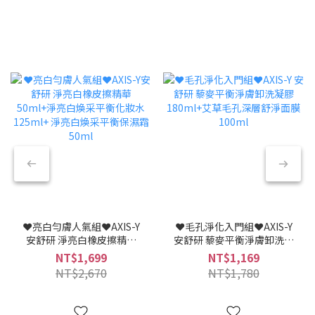
❤︎亮白勻膚人氣組❤︎AXIS-Y
❤︎毛孔淨化入門組❤︎AXIS-Y
安舒研 淨亮白橡皮擦精華
安舒研 藜麥平衡淨膚卸洗凝
50ml+淨亮白煥采平衡化妝
膠 180ml+艾草毛孔深層舒淨
NT$1,699
NT$1,169
水 125ml+ 淨亮白煥采平衡
面膜 100ml
NT$2,670
NT$1,780
保濕霜 50ml