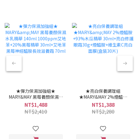
★彈力保濕加強組★
★亮白保養調理組
MARY&MAY 黑莓養顏保濕水
★MARY&MAY 2%煙醯胺
乳精華 140ml 1000ppm艾
+93%木瓜精華 30ml+亮白
NT$1,488
NT$1,388
地苯+20%黑莓精華
修護眼霜30g+煙醯胺+維生
NT$2,410
NT$2,280
30ml+艾地苯黑莓神經醯胺
素C亮白面膜(盒裝30片)
長效滋養霜 70ml