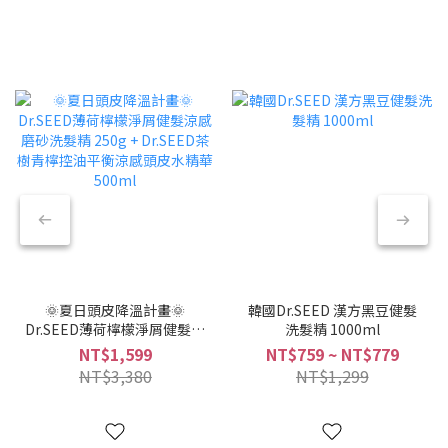
🌞夏日頭皮降溫計畫🌞
韓國Dr.SEED 漢方黑豆健髮
Dr.SEED薄荷檸檬淨屑健髮涼
洗髮精 1000ml
感磨砂洗髮精 250g +
NT$1,599
NT$759 ~ NT$779
Dr.SEED茶樹青檸控油平衡涼
NT$3,380
NT$1,299
感頭皮水精華 500ml