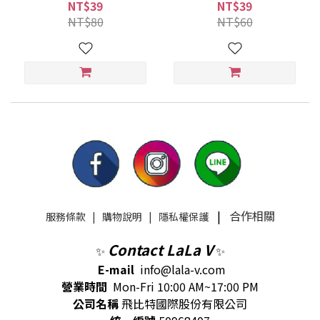
(#13 #21 #23)
NT$39
NT$39
NT$80
NT$60
|
合作相關
服務條款
|
購物說明
|
隱私權保護
Contact LaLa V
✨
✨
E-mail
info@lala-v.com
營業時間
Mon-Fri 10:00 AM~17:00 PM
公司名稱
飛比特國際股份有限公司