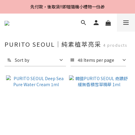
Line好友招募中，首購、回購皆贈100元
先付款，後取貨‼️即贈隨機小禮物一份🎁
Line好友招募中，首購、回購皆贈100元
PURITO SEOUL｜純素植萃亮采
4 products
Sort by
48 Items per page