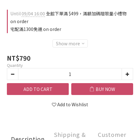
Until
09/04 16:00
全館下單滿 $499，滿額加碼贈限量小禮物
on order
宅配滿1300免運 on order
Show more
NT$790
Quantity
ADD TO CART
BUY NOW
Add to Wishlist
Shipping &
Customer
Description