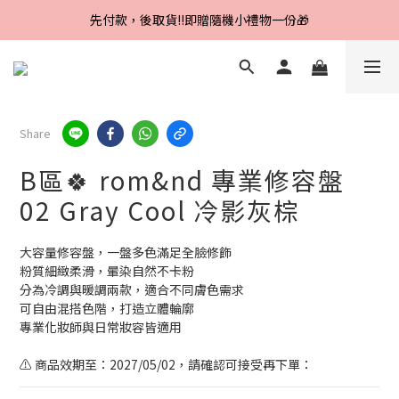
Line好友招募中，首購、回購皆贈100元
先付款，後取貨‼️即贈隨機小禮物一份🎁
Line好友招募中，首購、回購皆贈100元
Share
B區🍀 rom&nd 專業修容盤
02 Gray Cool 冷影灰棕
大容量修容盤，一盤多色滿足全臉修飾
粉質細緻柔滑，暈染自然不卡粉
分為冷調與暖調兩款，適合不同膚色需求
可自由混搭色階，打造立體輪廓
專業化妝師與日常妝容皆適用
⚠️ 商品效期至：2027/05/02，請確認可接受再下單：