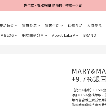
Line好友招募中，首購、回購皆贈100元
先付款，後取貨‼️即贈隨機小禮物一份🎁
Line好友招募中，首購、回購皆贈100元
產品類型
質感香氛
質感生活
保健食品
人氣美食
 V BLOG
網友開箱分享
About LaLa V
BRAND
MARY&MA
+9.7%銀
【亮白+補水】83.5%
添加83.5%金桔萃取
銀耳富含維生素並使用
能幫助肌膚維持良好狀