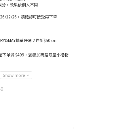
品成分，效果依個人不同
26/12/26，請確認可接受再下單
RY&MAY精華任選 2 件折$50 on
館下單滿 $499，滿額加碼贈限量小禮物
Show more
50