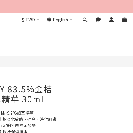
$
TWD
English
BUY NOW
Y 83.5%金桔
耳精華 30ml
金桔+9.7%銀耳精華
，能夠淡化紋路、提亮、淨化肌膚
特定的乳酸桿菌發酵
態以及保濕補水