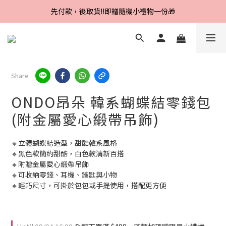
Line好友招募中，首購、回購皆贈100元
先付款，後取貨‼️即贈隨機小禮物一份🎁
Line好友招募中，首購、回購皆贈100元
Share
ONDO昂朵 韓系蝴蝶結零錢包
(附金屬愛心緞帶吊飾)
🔸立體蝴蝶結造型，甜酷韓系風格
🔸黑色款簡約甜酷，白色款清新百搭
🔸附贈金屬愛心緞帶吊飾
🔸可收納零錢、耳機、鑰匙與小物
🔸輕巧尺寸，可掛於包包或手提使用，搭配更方便