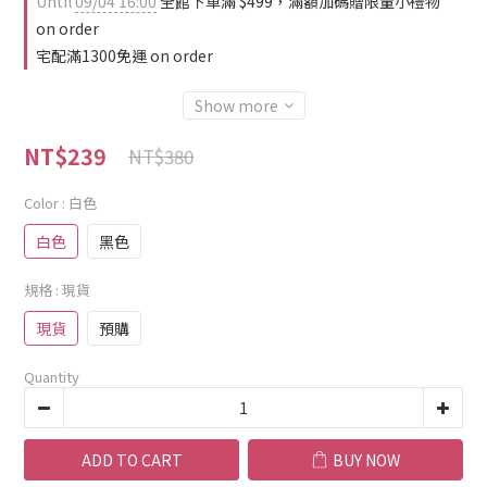
Until
09/04 16:00
全館下單滿 $499，滿額加碼贈限量小禮物
on order
宅配滿1300免運 on order
Show more
NT$239
NT$380
Color
: 白色
白色
黑色
規格
: 現貨
現貨
預購
Quantity
ADD TO CART
BUY NOW