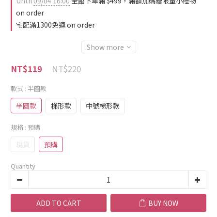
Until
09/04 16:00
全館下單滿 $499，滿額加碼贈限量小禮物
on order
宅配滿1300免運 on order
Show more
NT$220
NT$119
款式
: 半圓款
半圓款
梯形款
中號梯形款
規格
: 預購
現貨
預購
Quantity
ADD TO CART
BUY NOW