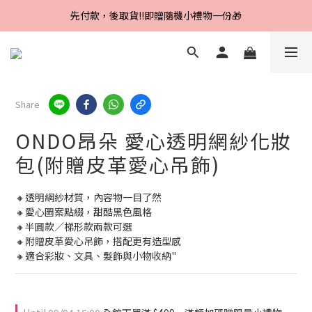
Line好友招募中，首購、回購皆贈100元
先付款，後取貨‼️即贈隨機小禮物一份🎁
Line好友招募中，首購、回購皆贈100元
Share
ONDO昂朵 愛心透明網紗化妝
包(附贈皮革愛心吊飾)
🔸透明網紗材質，內容物一目了然
🔸愛心圖案點綴，甜酷黑色風格
🔸半圓款／梯形款兩款可選
🔸附贈皮革愛心吊飾，搭配更有造型感
🔸適合彩妝、文具、髮飾與小物收納"