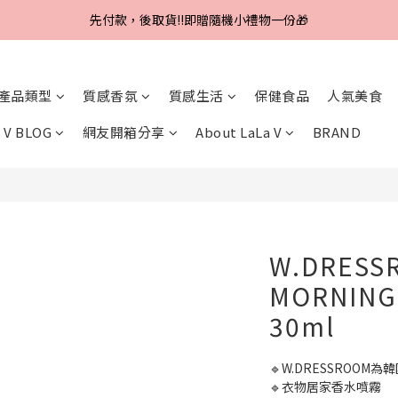
Line好友招募中，首購、回購皆贈100元
先付款，後取貨‼️即贈隨機小禮物一份🎁
Line好友招募中，首購、回購皆贈100元
產品類型
質感香氛
質感生活
保健食品
人氣美食
 V BLOG
網友開箱分享
About LaLa V
BRAND
W.DRESS
MORNING 
30ml
🔹W.DRESSROO
🔹衣物居家香水噴霧