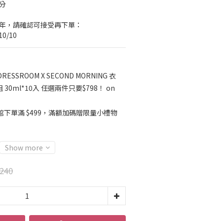
分
一年，請確認可接受再下單：
10/10
DRESSROOM X SECOND MORNING 衣
0ml*10入 任選兩件只要$798！ on
館下單滿 $499，滿額加碼贈限量小禮物
Show more
240