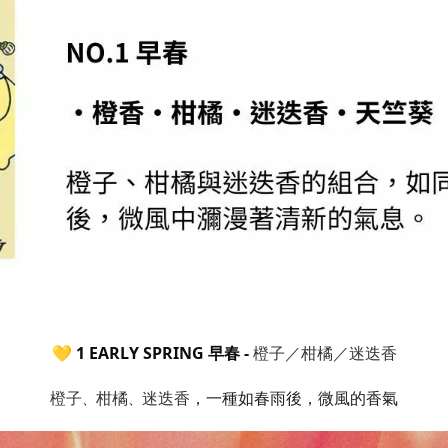
橙子／柑橘／迷迭香
💛 1 EARLY SPRING
早春 -
橙子
柑橘
迷迭香
，一種如春雨後
，
微風的香氣
、
、