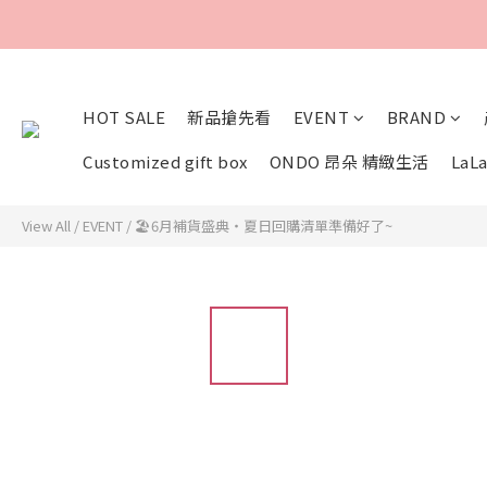
HOT SALE
新品搶先看
EVENT
BRAND
Customized gift box
ONDO 昂朵 精緻生活
LaLa
View All
/
EVENT
/
🏖️6月補貨盛典・夏日回購清單準備好了~