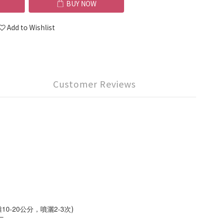
BUY NOW
Add to Wishlist
Customer Reviews
10-20公分，噴灑2-3次
)