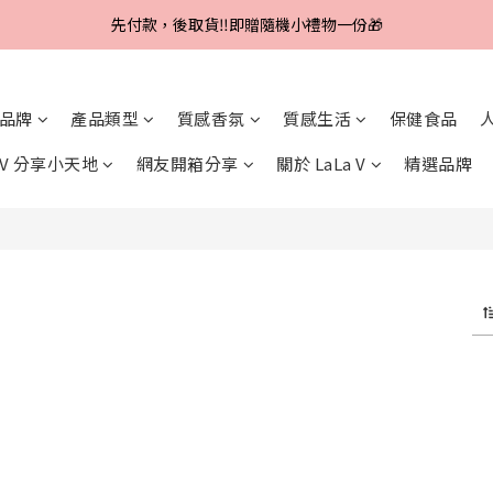
Line好友招募中，首購、回購皆贈100元
先付款，後取貨‼️即贈隨機小禮物一份🎁
Line好友招募中，首購、回購皆贈100元
品牌
產品類型
質感香氛
質感生活
保健食品
a V 分享小天地
網友開箱分享
關於 LaLa V
精選品牌