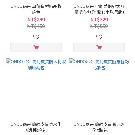
ONDO昂朵 草莓造型飾品收
ONDO昂朵 小雛菊網紗大容
納包
量帆布包(附愛心串珠吊飾)
NT$249
NT$329
NT$450
NT$550
ONDO昂朵 簡約皮質防水化
ONDO昂朵 簡約皮質隨身輕
妝刷收納包
巧化妝包