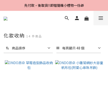
Line好友招募中，首購、回購皆贈100元
先付款，後取貨‼️即贈隨機小禮物一份🎁
Line好友招募中，首購、回購皆贈100元
化妝收納
14 件商品
商品排序
每頁顯示 48 個