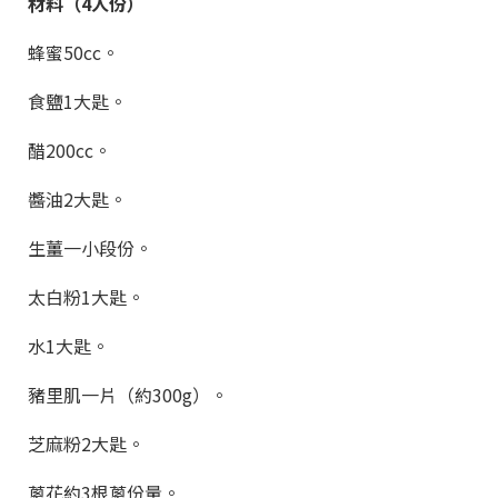
材料（4人份）
蜂蜜50cc。
食鹽1大匙。
醋200cc。
醬油2大匙。
生薑一小段份。
太白粉1大匙。
水1大匙。
豬里肌一片（約300g）。
芝麻粉2大匙。
蔥花約3根蔥份量。