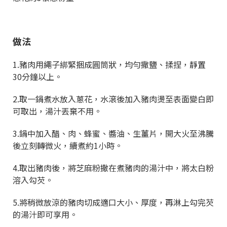
做法
1.豬肉用繩子綁緊捆成圓筒狀，均勻撒鹽、揉捏，靜置
30分鐘以上。
2.取一鍋煮水放入蔥花，水滾後加入豬肉燙至表面變白即
可取出，湯汁丟棄不用。
3.鍋中加入醋、肉、蜂蜜、醬油、生薑片，開大火至沸騰
後立刻轉微火，續煮約1小時。
4.取出豬肉後，將芝麻粉撒在煮豬肉的湯汁中，將太白粉
溶入勾芡。
5.將稍微放涼的豬肉切成適口大小、厚度，再淋上勾完芡
的湯汁即可享用。