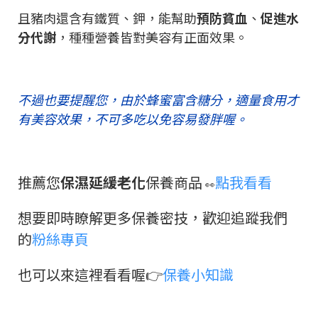
且豬肉還含有鐵質、鉀，能幫助
預防貧血
、
促進水
分代謝
，種種營養皆對美容有正面效果。
不過也要提醒您，由於蜂蜜富含糖分，適量食用才
有美容效果，不可多吃以免容易發胖喔。
推薦您
保濕延緩老化
保養商品
點我看看
👀
想要即時瞭解更多保養密技，歡迎追蹤我們
的
粉絲專頁
也可以來這裡看看喔👉
保養小知識