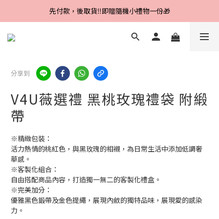
Line好友招募中，首購、回購皆贈100元
先付款，後取貨‼️即贈隨機小禮物一份🎁
Line好友招募中，首購、回購皆贈100元
分享到
V4U薇選禮 黑桃玫瑰禮袋 附緞
帶
※精緻包裝：
活力熱情的桃紅色，與黑玫瑰的相襯，為日常生活中添加低調奢
華感。
※客製化組合：
自由搭配商品內容，打造獨一無二的客製化禮盒。
※完美加分：
優雅黑色鍛帶及金色提繩，展現內斂的獨特品味，展現愛的感染
力。