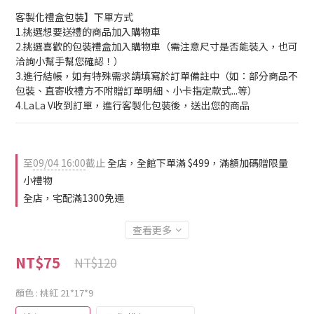
客製化禮盒包裝】下單方式
1.挑選想要送禮的商品加入購物車
2.挑選喜歡的包裝禮盒加入購物車（需注意尺寸是否能裝入，也可
洽詢小幫手幫您確認！）
3.進行結帳，如有特殊需求請填寫於訂單備註中（如：部分商品不
包裝、直寄收禮方不附贈訂單明細、小卡指定款式...等）
4.LaLa V收到訂單，進行客製化包裝後，送出您的商品
至
09/04 16:00
截止
全店，全館下單滿 $499，滿額加碼贈限量
小禮物
全店，宅配滿1300免運
查看更多
NT$75
NT$120
顏色
: 桃紅 21*17*9