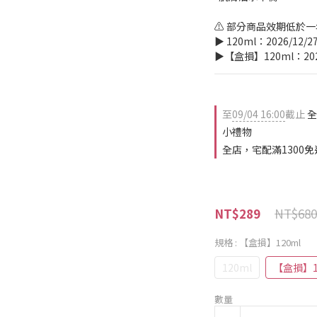
⚠️ 部分商品效期低於
▶️ 120ml：2026/12/2
▶️【盒損】120ml：202
至
09/04 16:00
截止
全
小禮物
全店，宅配滿1300免
NT$680
NT$289
規格
: 【盒損】120ml
120ml
【盒損】1
數量