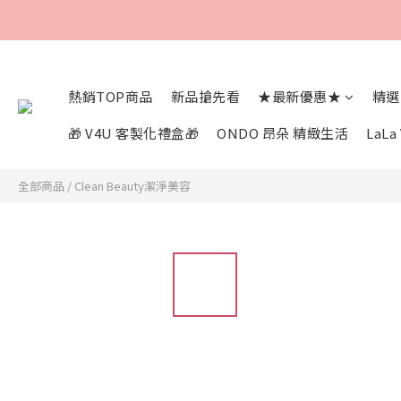
熱銷TOP商品
新品搶先看
★最新優惠★
精選
🎁 V4U 客製化禮盒🎁
ONDO 昂朵 精緻生活
LaL
全部商品
/
Clean Beauty潔淨美容