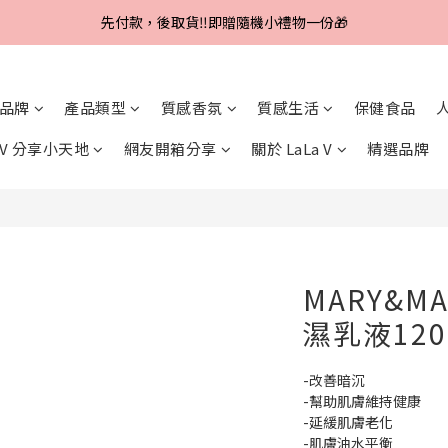
Line好友招募中，首購、回購皆贈100元
Line好友招募中，首購、回購皆贈100元
先付款，後取貨‼️即贈隨機小禮物一份🎁
品牌
產品類型
質感香氛
質感生活
保健食品
Line好友招募中，首購、回購皆贈100元
a V 分享小天地
網友開箱分享
關於 LaLa V
精選品牌
MARY&M
濕乳液120
-改善暗沉
-幫助肌膚維持健康
-延緩肌膚老化
-肌膚油水平衡