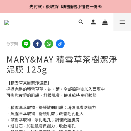
Line好友招募中，首購、回購皆贈100元
先付款，後取貨‼️即贈隨機小禮物一份🎁
Line好友招募中，首購、回購皆贈100元
分享到
MARY&MAY 積雪草茶樹潔淨
泥膜 125g
【積雪草茶樹潔淨泥膜】
採摘完整的積雪草莖、花、葉，全部搗碎後加入面膜中
可撫慰疲勞的肌膚，舒緩肌膚，使其維持良好狀態
。積雪草萃取物 - 舒緩敏弱肌膚；增強肌膚防護力
。魚腥草萃取物 - 舒緩肌膚；改善毛孔粗大
。茶樹萃取物 - 淨化毛孔；調理問題肌膚
。爐甘石 - 加強肌膚保護力；收斂毛孔