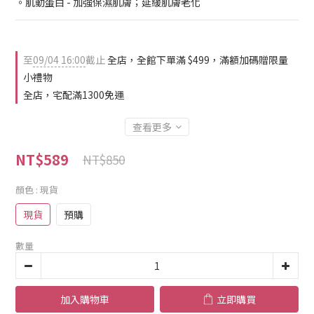
。肌動蛋白 - 加強保濕肌膚；延緩肌膚老化
至
09/04 16:00
截止
全店，全館下單滿 $499，滿額加碼贈限量
小禮物
全店，宅配滿1300免運
查看更多
NT$589
NT$850
顏色
: 現貨
現貨
預購
數量
加入購物車
立即購買