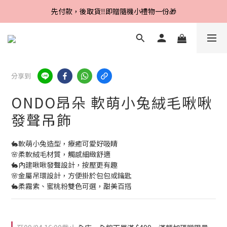
先付款，後取貨‼️即贈隨機小禮物一份🎁
Line好友招募中，首購、回購皆贈100元
Line好友招募中，首購、回購皆贈100元
分享到
ONDO昂朵 軟萌小兔絨毛啾啾
發聲吊飾
🐇軟萌小兔造型，療癒可愛好吸睛
🌸柔軟絨毛材質，觸感細緻舒適
🐇內建啾啾發聲設計，按壓更有趣
🌸金屬吊環設計，方便掛於包包或鑰匙
🐇柔霧紫、蜜桃粉雙色可選，甜美百搭