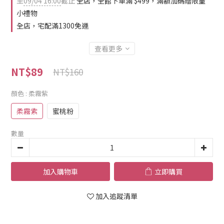
至
09/04 16:00
截止
全店，全館下單滿 $499，滿額加碼贈限量
小禮物
全店，宅配滿1300免運
查看更多
NT$89
NT$160
顏色
: 柔霧紫
柔霧紫
蜜桃粉
數量
加入購物車
立即購買
加入追蹤清單