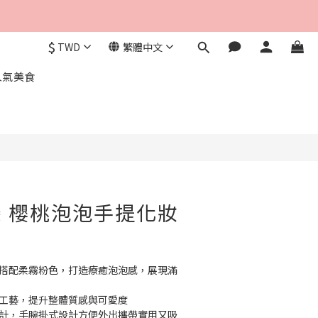
$
TWD
繁體中文
立即購買
人氣美食
朵 櫻桃泡泡手提化妝
紋搭配柔霧粉色，打造療癒泡泡感，展現滿
線工藝，提升整體質感與可愛度
設計，手腕掛式設計方便外出攜帶實用又吸