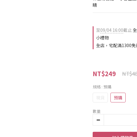
睛
至
09/04 16:00
截止
全
小禮物
全店，宅配滿1300免
NT$249
NT$4
規格
: 預購
現貨
預購
數量