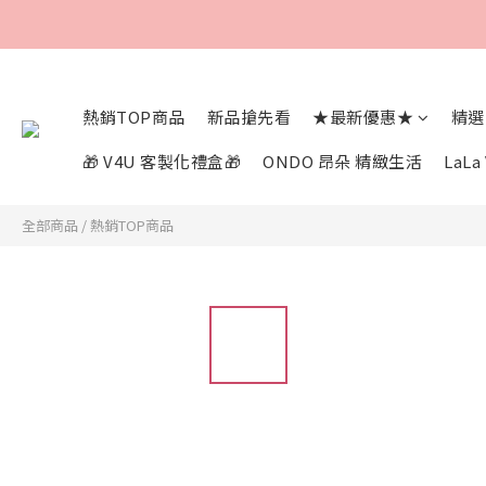
熱銷TOP商品
新品搶先看
★最新優惠★
精選
🎁 V4U 客製化禮盒🎁
ONDO 昂朵 精緻生活
LaL
全部商品
/
熱銷TOP商品