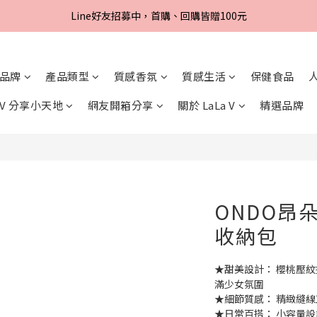
Line好友招募中，首購、回購皆贈100元
Line好友招募中，首購、回購皆贈100元
先付款，後取貨‼️即贈隨機小禮物一份🎁
Line好友招募中，首購、回購皆贈100元
品牌
產品類型
質感香氛
質感生活
保健食品
a V 分享小天地
網友開箱分享
關於 LaLa V
精選品牌
ONDO昂
收納包
★甜美設計： 櫻桃壓
滿少女氛圍
★細節質感： 精緻縫
★日常百搭： 小容量