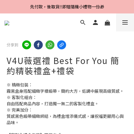
先付款，後取貨‼️即贈隨機小禮物一份🎁
Line好友招募中，首購、回購皆贈100元
Line好友招募中，首購、回購皆贈100元
分享到
V4U薇選禮 Best For You 簡
約精裝禮盒+禮袋
※ 精緻包裝：
霧黑盒身搭配細緻字樣緞帶，簡約大方，低調中展現高級質感。
※ 客製化組合：
自由搭配商品內容，打造獨一無二的客製化禮盒。
※ 完美加分：
質感黑色緞帶細緻綁結，為禮盒增添儀式感，讓祝福更顯用心與
品味。