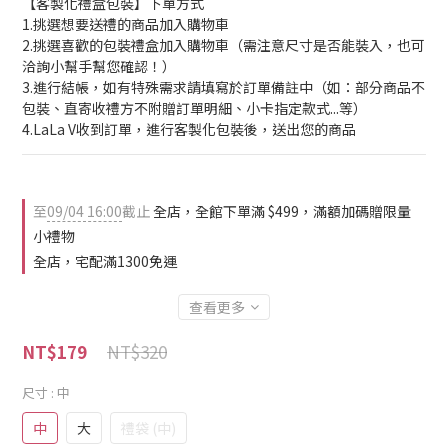
【客製化禮盒包裝】下單方式
1.挑選想要送禮的商品加入購物車
2.挑選喜歡的包裝禮盒加入購物車（需注意尺寸是否能裝入，也可
洽詢小幫手幫您確認！）
3.進行結帳，如有特殊需求請填寫於訂單備註中（如：部分商品不
包裝、直寄收禮方不附贈訂單明細、小卡指定款式...等）
4.LaLa V收到訂單，進行客製化包裝後，送出您的商品
至
09/04 16:00
截止
全店，全館下單滿 $499，滿額加碼贈限量
小禮物
全店，宅配滿1300免運
查看更多
NT$320
NT$179
尺寸
: 中
中
大
禮袋 (中)