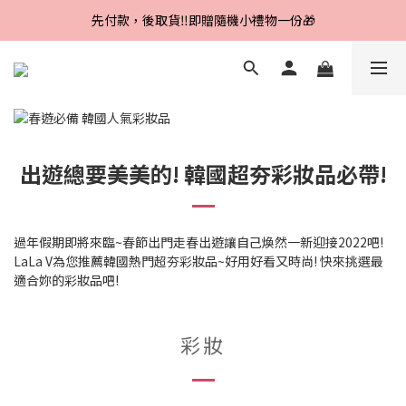
Line好友招募中，首購、回購皆贈100元
先付款，後取貨‼️即贈隨機小禮物一份🎁
Line好友招募中，首購、回購皆贈100元
出遊總要美美的! 韓國超夯彩妝品必帶!
過年假期即將來臨~春節出門走春出遊讓自己煥然一新迎接2022吧!
LaLa V為您推薦韓國熱門超夯彩妝品~好用好看又時尚! 快來挑選最
適合妳的彩妝品吧!
彩妝