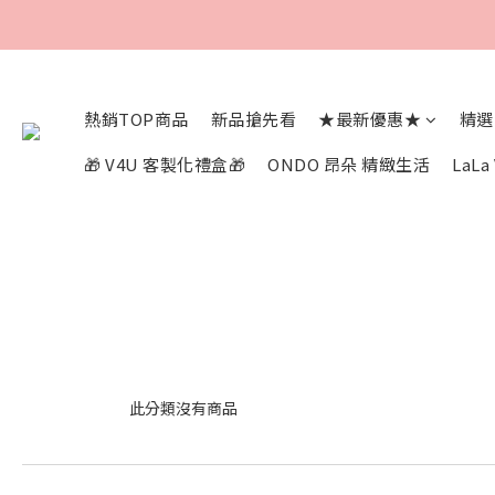
熱銷TOP商品
新品搶先看
★最新優惠★
精選
🎁 V4U 客製化禮盒🎁
ONDO 昂朵 精緻生活
LaL
此分類沒有商品