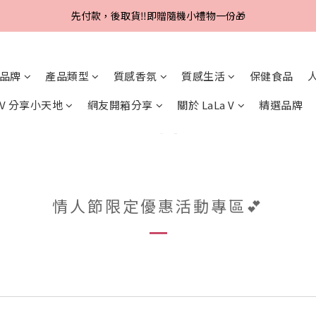
Line好友招募中，首購、回購皆贈100元
先付款，後取貨‼️即贈隨機小禮物一份🎁
Line好友招募中，首購、回購皆贈100元
品牌
產品類型
質感香氛
質感生活
保健食品
a V 分享小天地
網友開箱分享
關於 LaLa V
精選品牌
情人節限定優惠活動專區💕