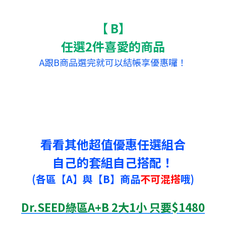
【 B】
任選2件喜愛的商品
A跟B商品選完就可以結帳享優惠囉！
看看其他超值優惠任選組合
自己的套組自己搭配！
(各區【A】與【B】商品
不可混搭
哦)
Dr.SEED綠區A+B 2
大1小 只要$1480