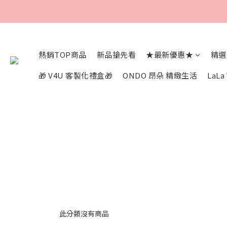
熱銷TOP商品
新品搶先看
★最新優惠★
精選
🎁 V4U 客製化禮盒🎁
ONDO 昂朵 精緻生活
LaL
此分類沒有商品