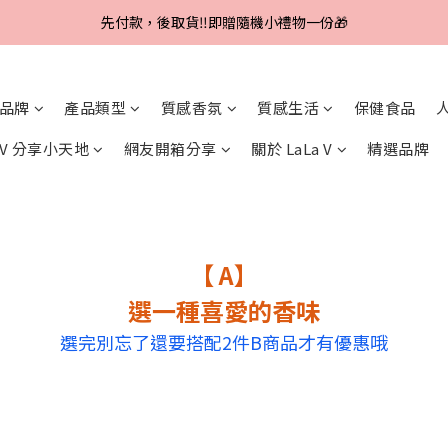
Line好友招募中，首購、回購皆贈100元
先付款，後取貨‼️即贈隨機小禮物一份🎁
Line好友招募中，首購、回購皆贈100元
品牌
產品類型
質感香氛
質感生活
保健食品
a V 分享小天地
網友開箱分享
關於 LaLa V
精選品牌
【 A】
選一種喜愛的香味
選完別忘了還要搭配2件B商品才有優惠哦