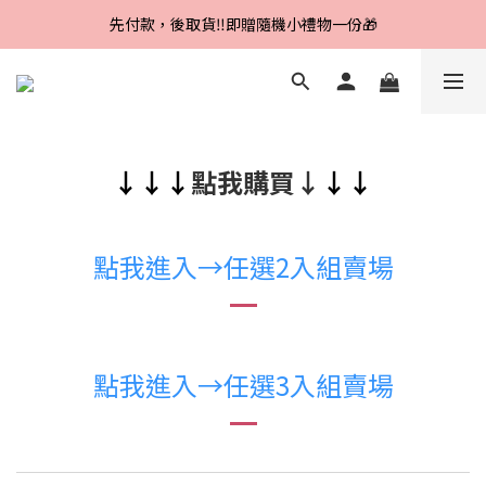
Line好友招募中，首購、回購皆贈100元
先付款，後取貨‼️即贈隨機小禮物一份🎁
Line好友招募中，首購、回購皆贈100元
↓↓↓
點我購買↓
↓↓
點我進入→任選2入組賣場
點我進入→任選3入組賣場