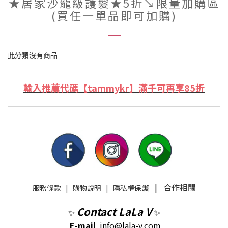
★居家沙龍級護髮★5折↘限量加購區
(買任一單品即可加購)
此分類沒有商品
輸入推薦代碼【tammykr】滿千可再享85折
|
合作相關
服務條款
|
購物說明
|
隱私權保護
Contact LaLa V
✨
✨
E-mail
info@lala-v.com