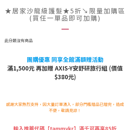
★居家沙龍級護髮★5折↘限量加購區
(買任一單品即可加購)
此分類沒有商品
團購優惠 同享全館滿額贈活動
滿1,500元 再加贈 AXIS-Y安舒研旅行組 (價值
$380元)
感謝大家熱烈支持，因大量訂單湧入，部分門檻贈品已贈完，造成
不便，敬請見諒！
輸入推薦代碼【tammykr】滿千可再享85折