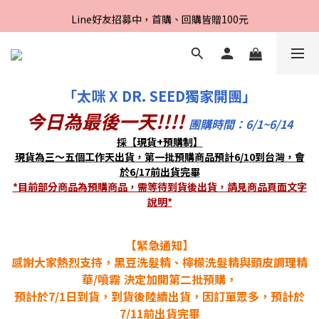
Line好友招募中，首購、回購皆贈100元
Line好友招募中，首購、回購皆贈100元
先付款，後取貨‼️即贈隨機小禮物一份🎁
Line好友招募中，首購、回購皆贈100元
「太咪 X DR. SEED獨家開團」
今日為最後一天!!!!
團購時間：6/1~6/14
採【現貨+預購制】
現貨為三～五個工作天出貨，第一批預購商品預計6/10到台灣，會
於6/17前出貨完畢
*目前部分商品為預購商品，需等待到貨後出貨，請見商品頁面文字
說明
*
【緊急通知】
感謝大家熱烈支持，黑豆洗髮精、檸檬洗髮精與頭皮調理精
華/噴霧 決定加開第二批預購，
預計於7/1日到貨，到貨後陸續出貨，因訂單眾多，預計於
7/11前出貨完畢