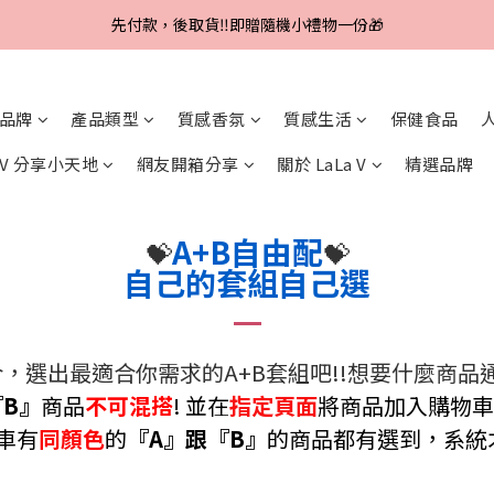
Line好友招募中，首購、回購皆贈100元
先付款，後取貨‼️即贈隨機小禮物一份🎁
Line好友招募中，首購、回購皆贈100元
品牌
產品類型
質感香氛
質感生活
保健食品
a V 分享小天地
網友開箱分享
關於 LaLa V
精選品牌
A+B自由配
💝
💝
自己的套組自己選
，選出最適合你需求的A+B套組吧!!想要什麼商品
『B』
商品
不可混搭
!
並在
指定頁面
將商品加入購物車
車有
同顏色
的
『
A』跟『B』
的商品都有選到
，
系統