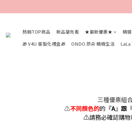
熱銷TOP商品
新品搶先看
★最新優惠★
精選
🎁 V4U 客製化禮盒🎁
ONDO 昂朵 精緻生活
LaL
三種優惠組合
⚠
不同顏色的
的
『A』跟
⚠請
務必確認購物