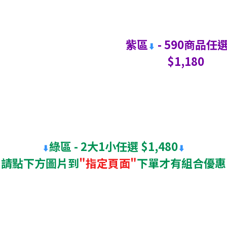
紫區
- 590商品任
⬇
$1,180
綠區 - 2大1小任選 $1,480
⬇
⬇
請點下方圖片到
"指定頁面"
下單才有組合優惠