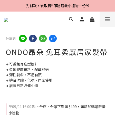
Line好友招募中，首購、回購皆贈100元
先付款，後取貨‼️即贈隨機小禮物一份🎁
Line好友招募中，首購、回購皆贈100元
分享到
ONDO昂朵 兔耳柔感居家髮帶
🔸可愛兔耳造型設計
🔸柔軟親膚布料，配戴舒適
🔸彈性髮帶，不易勒頭
🔸適合洗臉、化妝、居家使用
🔸居家日常必備小物
至
09/04 16:00
截止
全店，全館下單滿 $499，滿額加碼贈限量
小禮物