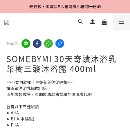
Line好友招募中，首購、回購皆贈100元
先付款，後取貨‼️即贈隨機小禮物一份🎁
Line好友招募中，首購、回購皆贈100元
分享到
SOMEBYMI 30天奇蹟沐浴乳
茶樹三酸沐浴露 400ml
>>不要再耽擱！開始新的沐浴習慣<<
讓奇蹟沐浴乳還你自信！
添加酸類成分，有助於清潔角質和加強肌膚代謝
含有以下三種酸類
➤ AHA
➤ BHA(水楊酸)
➤ PHA