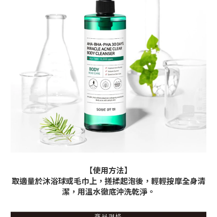
【使用方法】
取適量於沐浴球或毛巾上，搓揉起泡後，輕輕按摩全身清
潔，用溫水徹底沖洗乾淨。