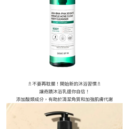
🚿不要再耽擱！開始新的沐浴習慣🚿
讓奇蹟沐浴乳還你自信！
添加酸類成分，有助於清潔角質和加強肌膚代謝