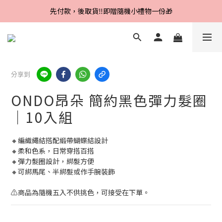
Line好友招募中，首購、回購皆贈100元
先付款，後取貨‼️即贈隨機小禮物一份🎁
Line好友招募中，首購、回購皆贈100元
分享到
ONDO昂朵 簡約黑色彈力髮圈
｜10入組
🔸編織繩結搭配緞帶蝴蝶結設計
🔸柔和色系，日常穿搭百搭
🔸彈力髮圈設計，綁髮方便
🔸可綁馬尾、半綁髮或作手腕裝飾
⚠️商品為隨機五入不供挑色，可接受在下單。