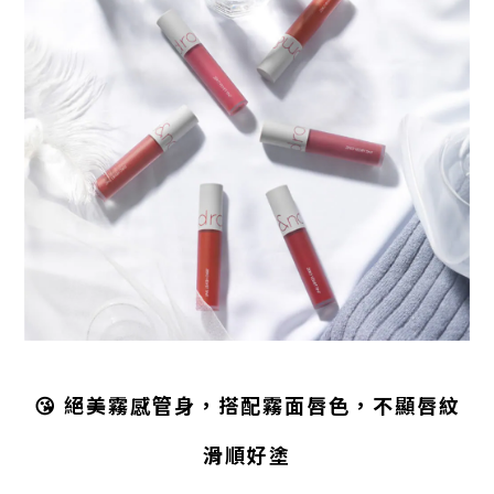
😘
絕美霧感管身，搭配霧面唇色，不顯唇紋
滑順好塗