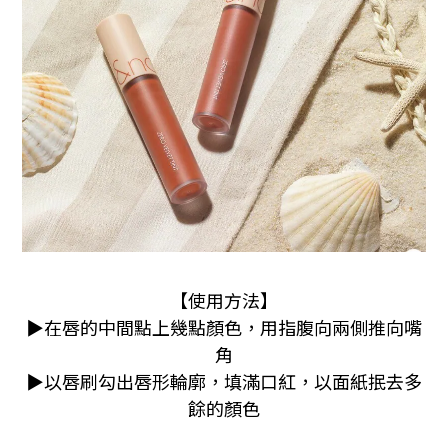
【使用方法】
▶在唇的中間點上幾點顏色，用指腹向兩側推向嘴
角
▶以唇刷勾出唇形輪廓，填滿口紅，以面紙抿去多
餘的顏色