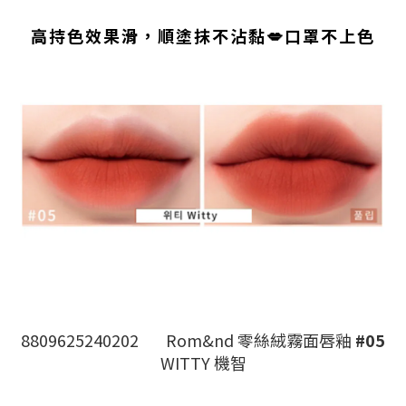
高持色效果滑，順塗抹不沾黏💋口罩不上色
8809625240202
Rom&nd 零絲絨霧面唇釉
#05
WITTY 機智