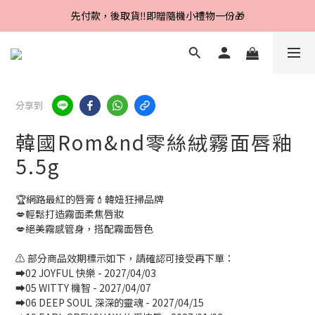
Line好友招募中，首購、回購皆贈100元
先付款，後取貨‼️即贈隨機小禮物一份🎁
Line好友招募中，首購、回購皆贈100元
分享到
韓國Rom&nd零絲絨霧面唇釉
5.5g
🏆網路最紅的唇膏💄韓妞狂掃品牌 
💋輕鬆打造霧面柔焦唇妝
💋絕美霧感管身，搭配霧面唇色
⚠️ 部分商品效期標示如下，請確認可接受再下單：
➡️02 JOYFUL 快樂 - 2027/04/03
➡️05 WITTY 機智 - 2027/04/07
➡️06 DEEP SOUL 深深的靈魂 - 2027/04/15