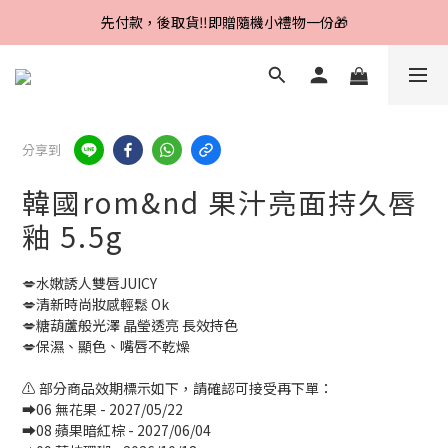
Line好友招募中，首購、回購皆贈100元
先付款，後取貨‼️即贈隨機小禮物一份🎁
Line好友招募中，首購、回購皆贈100元
分享到
韓國rom&nd 果汁亮面持久唇
釉 5.5g
💋水嫩誘人雙唇JUICY
💋清新時尚妝感輕鬆 Ok
💋糖葫蘆般光澤 晶瑩透亮 長效持色
💋保濕、顯色、嘴唇不乾燥
⚠️ 部分商品效期標示如下，請確認可接受再下單：
➡️06 無花果 - 2027/05/22
➡️08 蘋果暗紅棕 - 2027/06/04