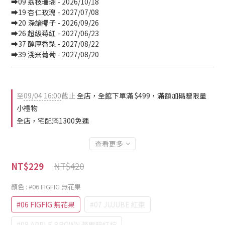
➡️09 荔枝珊瑚 - 2026/10/18
➡️19 杏仁玫瑰 - 2027/07/08
➡️20 深諳椰子 - 2026/09/26
➡️26 超級莓紅 - 2027/06/23
➡️37 醇厚香梨 - 2027/08/22
➡️39 淺米葡萄 - 2027/08/20
至
09/04 16:00
截止
全店，全館下單滿 $499，滿額加碼贈限量
小禮物
全店，宅配滿1300免運
查看更多
NT$420
NT$229
顏色
: #06 FIGFIG 無花果
#06 FIGFIG 無花果
#07 JUJUBE 紅棗
#08 APPLE BROWN 蘋果暗紅棕