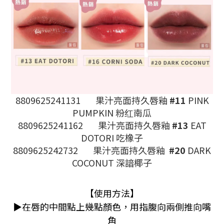
8809625241131
果汁亮面持久唇釉
#11
PINK
PUMPKIN 粉红南瓜
8809625241162
果汁亮面持久唇釉
#13
EAT
DOTORI 吃橡子
8809625242732
果汁亮面持久唇釉
#20
DARK
COCONUT 深諳椰子
【使用方法】
▶在唇的中間點上幾點顏色，用指腹向兩側推向嘴
角