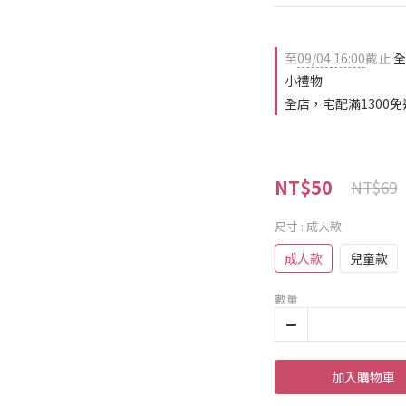
至
09/04 16:00
截止
全
小禮物
全店，宅配滿1300免
NT$50
NT$69
尺寸
: 成人款
成人款
兒童款
數量
加入購物車