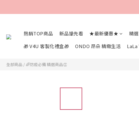
熱銷TOP商品
新品搶先看
★最新優惠★
精選
🎁 V4U 客製化禮盒🎁
ONDO 昂朵 精緻生活
LaL
全部商品
/
🌈防疫必備 精選商品👏