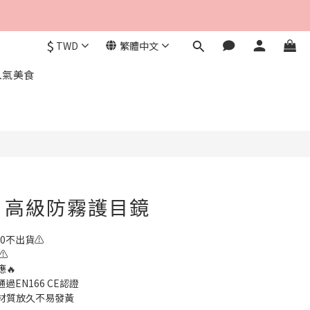
$
TWD
繁體中文
立即購買
人氣美食
製 高級防霧護目鏡
0不出貨⚠️
⚠️
🔥
過EN166 CE認證
鏡材質放久不易發黃