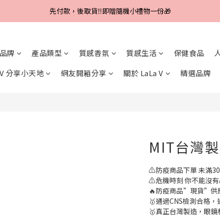
Line好友招募中，首購、回購皆贈100元
先付款，後取貨‼️即贈隨機小禮物一份🎁
Line好友招募中，首購、回購皆贈100元
品牌
產品類型
質感香氛
質感生活
保健食品
a V 分享小天地
網友開箱分享
關於 LaLa V
精選品牌
MIT台灣
⚠️防疫商品下單 未滿30
⚠️危機時刻 你不能沒有
🔥防疫商品”現貨”供應
🥇通過CNS檢測合格，通
🥇真正台灣製造，眼