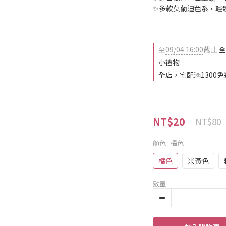
✨多款莫蘭迪色系，輕
至
09/04 16:00
截止
全
小禮物
全店，宅配滿1300免
NT$20
NT$80
顏色
: 橘色
橘色
米黃色
數量