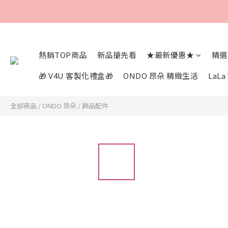
熱銷TOP商品
新品搶先看
★最新優惠★
精選
🎁 V4U 客製化禮盒🎁
ONDO 昂朵 精緻生活
LaL
全部商品
/
ONDO 昂朵
/
飾品配件