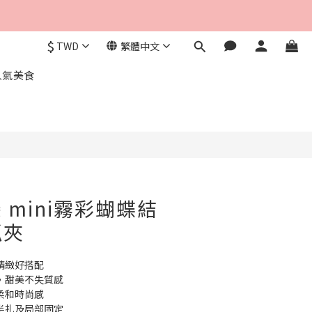
$
TWD
繁體中文
立即購買
人氣美食
 mini霧彩蝴蝶結
抓夾
巧精緻好搭配
，甜美不失質感
柔和時尚感
半扎及局部固定