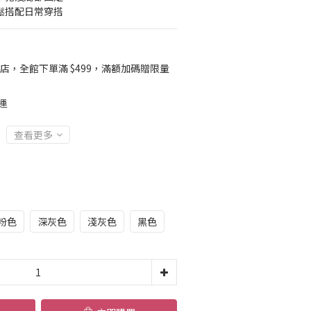
鬆搭配日常穿搭
店，全館下單滿 $499，滿額加碼贈限量
運
查看更多
粉色
深灰色
淺灰色
黑色