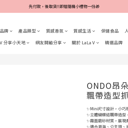
Line好友招募中，首購、回購皆贈100元
先付款，後取貨‼️即贈隨機小禮物一份🎁
Line好友招募中，首購、回購皆贈100元
品牌
產品類型
質感香氛
質感生活
保健食品
a V 分享小天地
網友開箱分享
關於 LaLa V
精選品牌
ONDO昂朵
飄帶造型
✨Mini尺寸設計，小
✨立體蝴蝶結飄帶造型
✨霧面磨砂材質，展現
✨適合瀏海、公主頭、