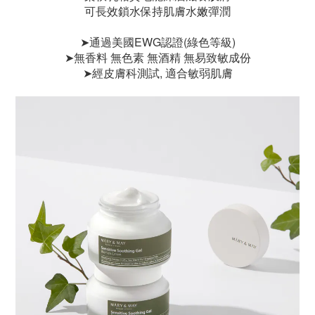
可長效鎖水保持肌膚水嫩彈潤
➤通過美國EWG認證(綠色等級)
➤無香料 無色素 無酒精 無易致敏成份
➤經皮膚科測試, 適合敏弱肌膚