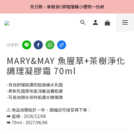
Line好友招募中，首購、回購皆贈100元
先付款，後取貨‼️即贈隨機小禮物一份🎁
Line好友招募中，首購、回購皆贈100元
分享到
MARY&MAY 魚腥草+茶樹淨化
調理凝膠霜 70ml
-有效舒緩肌膚的超級補水乳霜
-柔軟乳霜質地能深層滋養肌膚
-可長效鎖水保持肌膚水嫩彈潤
⚠️ 商品效期低於一年，請確認可接受再下單：
➡️ 盒損 - 2026/12/08
➡️ 70ml - 2027/06/06