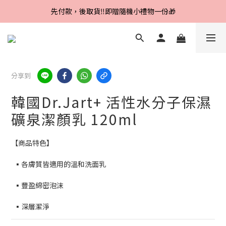
Line好友招募中，首購、回購皆贈100元
先付款，後取貨‼️即贈隨機小禮物一份🎁
Line好友招募中，首購、回購皆贈100元
分享到
韓國Dr.Jart+ 活性水分子保濕
礦泉潔顏乳 120ml
【商品特色】
  ▪各膚質皆適用的溫和洗面乳
  ▪豐盈綿密泡沫
  ▪深層潔淨